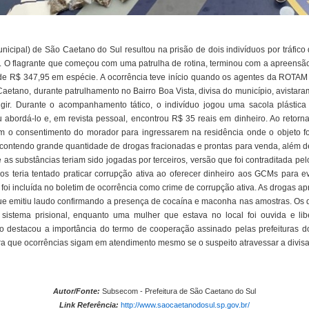
cipal) de São Caetano do Sul resultou na prisão de dois indivíduos por tráfico
. O flagrante que começou com uma patrulha de rotina, terminou com a apreen
de R$ 347,95 em espécie. A ocorrência teve início quando os agentes da ROTA
etano, durante patrulhamento no Bairro Boa Vista, divisa do município, avistar
 fugir. Durante o acompanhamento tático, o indivíduo jogou uma sacola plásti
 abordá-lo e, em revista pessoal, encontrou R$ 35 reais em dinheiro. Ao retorn
ram o consentimento do morador para ingressarem na residência onde o objeto foi
 contendo grande quantidade de drogas fracionadas e prontas para venda, além
as substâncias teriam sido jogadas por terceiros, versão que foi contraditada pel
s teria tentado praticar corrupção ativa ao oferecer dinheiro aos GCMs para evi
a foi incluída no boletim de ocorrência como crime de corrupção ativa. As drogas
, que emitiu laudo confirmando a presença de cocaína e maconha nas amostras. Os
sistema prisional, enquanto uma mulher que estava no local foi ouvida e libe
ão destacou a importância do termo de cooperação assinado pelas prefeituras
ra que ocorrências sigam em atendimento mesmo se o suspeito atravessar a divisa
Autor/Fonte:
Subsecom - Prefeitura de São Caetano do Sul
Link Referência:
http://www.saocaetanodosul.sp.gov.br/