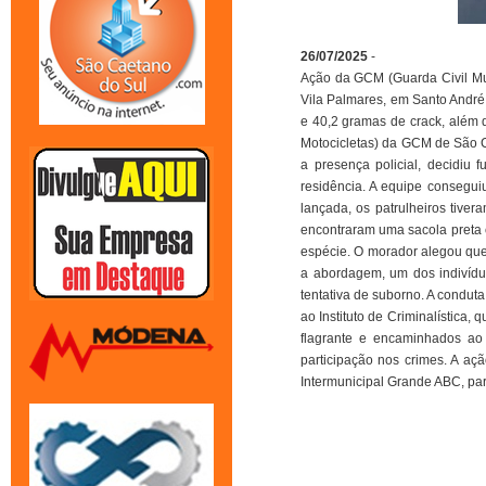
26/07/2025
-
Ação da GCM (Guarda Civil Muni
Vila Palmares, em Santo André
e 40,2 gramas de crack, além 
Motocicletas) da GCM de São Ca
a presença policial, decidiu
residência. A equipe conseguiu
lançada, os patrulheiros tive
encontraram uma sacola preta
espécie. O morador alegou que 
a abordagem, um dos indivíduo
tentativa de suborno. A condut
ao Instituto de Criminalística
flagrante e encaminhados ao 
participação nos crimes. A aç
Intermunicipal Grande ABC, pa