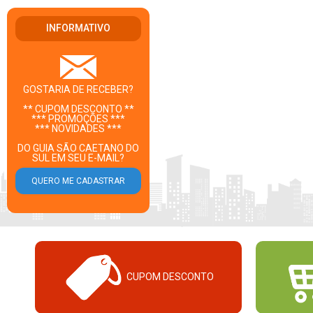
INFORMATIVO
GOSTARIA DE RECEBER?
** CUPOM DESCONTO **
*** PROMOÇÕES ***
*** NOVIDADES ***
DO GUIA SÃO CAETANO DO
SUL EM SEU E-MAIL?
CUPOM DESCONTO