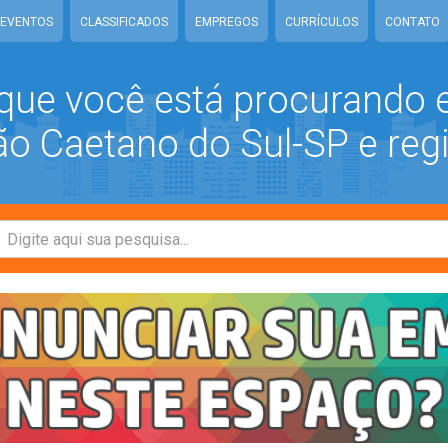
EVENTOS
CLASSIFICADOS
EMPREGOS
CURRÍCULOS
CONTATO
que você está procurando
 Caetano do Sul-SP e reg