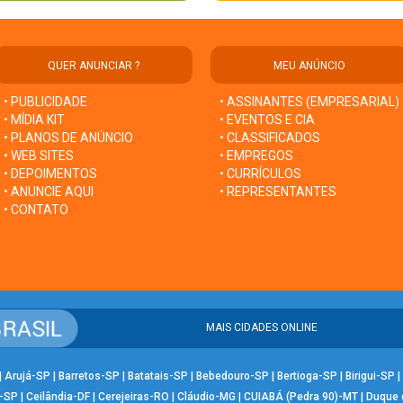
QUER ANUNCIAR ?
MEU ANÚNCIO
• PUBLICIDADE
• ASSINANTES (EMPRESARIAL)
• MÍDIA KIT
• EVENTOS E CIA
• PLANOS DE ANÚNCIO
• CLASSIFICADOS
• WEB SITES
• EMPREGOS
• DEPOIMENTOS
• CURRÍCULOS
• ANUNCIE AQUI
• REPRESENTANTES
• CONTATO
MAIS CIDADES ONLINE
|
Arujá-SP
|
Barretos-SP
|
Batatais-SP
|
Bebedouro-SP
|
Bertioga-SP
|
Birigui-SP
|
-SP
|
Ceilândia-DF
|
Cerejeiras-RO
|
Cláudio-MG
|
CUIABÁ (Pedra 90)-MT
|
Duque 