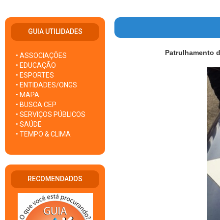
GUIA UTILIDADES
Patrulhamento d
• ASSOCIAÇÕES
• EDUCAÇÃO
• ESPORTES
• ENTIDADES/ONGS
• MAPA
• BUSCA CEP
• SERVIÇOS PÚBLICOS
• SAÚDE
• TEMPO & CLIMA
RECOMENDADOS