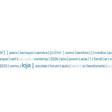
ar) |
pulse |
psico |
serviços |
camera |
como |
lanches |
) |
medico |
pi
arque |
cart |
contemp |
2026 |
iptu |
jovem |
acai |
1 |
fendi |
ar |
v
iptu 2026 |
loja |
2025 |
como, |
escolas |
forum |
auto |
servi |
oi |
lanchonete |
ac