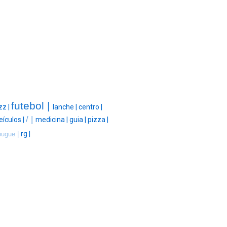
futebol |
zz |
lanche |
centro |
/ |
eículos |
medicina |
guia |
pizza |
rg |
ougue |