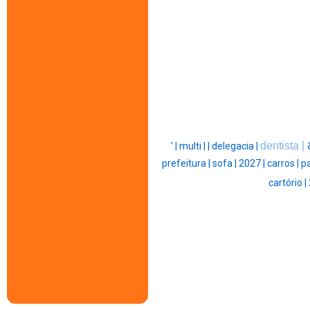
dentista |
' |
multi |
|
delegacia |
prefeitura |
sofa |
2027 |
carros |
p
cartório |