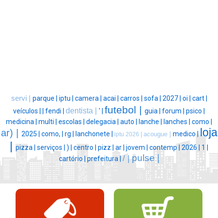
servi |
parque |
iptu |
camera |
acai |
carros |
sofa |
2027 |
oi |
cart |
futebol |
dentista |
veículos |
|
fendi |
' |
guia |
forum |
psico |
medicina |
multi |
escolas |
delegacia |
auto |
lanche |
lanches |
como |
loja
ar) |
2025 |
como, |
rg |
lanchonete |
medico |
acougue |
iptu 2026 |
|
pizza |
serviços |
) |
centro |
pizz |
ar |
jovem |
contemp |
2026 |
1 |
pulse |
/ |
cartório |
prefeitura |