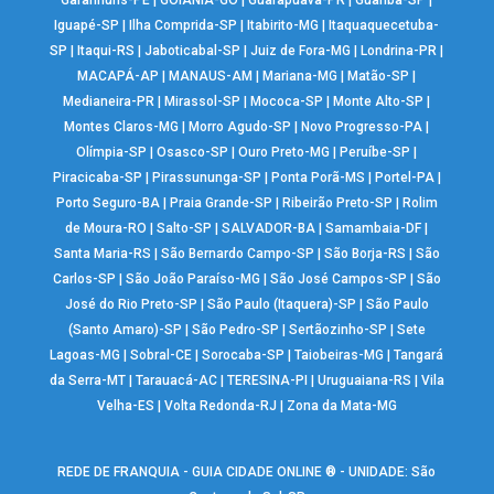
Garanhuns-PE
|
GOIÂNIA-GO
|
Guarapuava-PR
|
Guariba-SP
|
Iguapé-SP
|
Ilha Comprida-SP
|
Itabirito-MG
|
Itaquaquecetuba-
SP
|
Itaqui-RS
|
Jaboticabal-SP
|
Juiz de Fora-MG
|
Londrina-PR
|
MACAPÁ-AP
|
MANAUS-AM
|
Mariana-MG
|
Matão-SP
|
Medianeira-PR
|
Mirassol-SP
|
Mococa-SP
|
Monte Alto-SP
|
Montes Claros-MG
|
Morro Agudo-SP
|
Novo Progresso-PA
|
Olímpia-SP
|
Osasco-SP
|
Ouro Preto-MG
|
Peruíbe-SP
|
Piracicaba-SP
|
Pirassununga-SP
|
Ponta Porã-MS
|
Portel-PA
|
Porto Seguro-BA
|
Praia Grande-SP
|
Ribeirão Preto-SP
|
Rolim
de Moura-RO
|
Salto-SP
|
SALVADOR-BA
|
Samambaia-DF
|
Santa Maria-RS
|
São Bernardo Campo-SP
|
São Borja-RS
|
São
Carlos-SP
|
São João Paraíso-MG
|
São José Campos-SP
|
São
José do Rio Preto-SP
|
São Paulo (Itaquera)-SP
|
São Paulo
(Santo Amaro)-SP
|
São Pedro-SP
|
Sertãozinho-SP
|
Sete
Lagoas-MG
|
Sobral-CE
|
Sorocaba-SP
|
Taiobeiras-MG
|
Tangará
da Serra-MT
|
Tarauacá-AC
|
TERESINA-PI
|
Uruguaiana-RS
|
Vila
Velha-ES
|
Volta Redonda-RJ
|
Zona da Mata-MG
REDE DE FRANQUIA - GUIA CIDADE ONLINE ® - UNIDADE: São