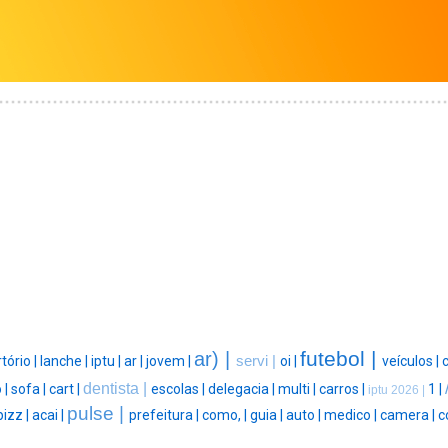
futebol |
ar) |
tório |
lanche |
iptu |
ar |
jovem |
servi |
oi |
veículos |
dentista |
 |
sofa |
cart |
escolas |
delegacia |
multi |
carros |
1 |
iptu 2026 |
pulse |
pizz |
acai |
prefeitura |
como, |
guia |
auto |
medico |
camera |
c