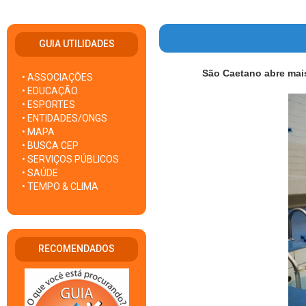
GUIA UTILIDADES
São Caetano abre mai
• ASSOCIAÇÕES
• EDUCAÇÃO
• ESPORTES
• ENTIDADES/ONGS
• MAPA
• BUSCA CEP
• SERVIÇOS PÚBLICOS
• SAÚDE
• TEMPO & CLIMA
RECOMENDADOS