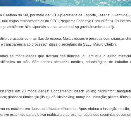
ão Caetano do Sul, por meio da SELJ (Secretaria de Esporte, Lazer e Juventude), a
e 1.600 vagas remanescentes do PEC (Programa Esportivo Comunitário). Os interes
ço eletrônico: https://portais.saocaetanodosul.sp.gov.br/inscricoes-selj/.
bjetivo de acabar com as filas de espera. Muitos idosos e pessoas com crianças 
o e transparência ao processo”, disse o secretário da SELJ, Mauro Chekin.
odas as modalidades que tiveram desistências, ou em que o aluno matricul
stificativa no mês. São aceitos atestados médico, odontológico, de trabalho
scentes em 20 modalidades: alongamento; beach volley; badminton; basquete; b
stica; ginástica rítmica; jiu-jítsu; judô; kickboxing; muay thai; natação; pilates; tênis;
ever no máximo em duas modalidades diferentes. Após efetuar a inscrição no site
sportivo escolhido para efetivar matrícula e apresentar cópia dos seguintes documen