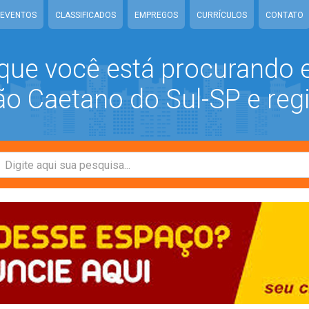
EVENTOS
CLASSIFICADOS
EMPREGOS
CURRÍCULOS
CONTATO
que você está procurando
 Caetano do Sul-SP e reg