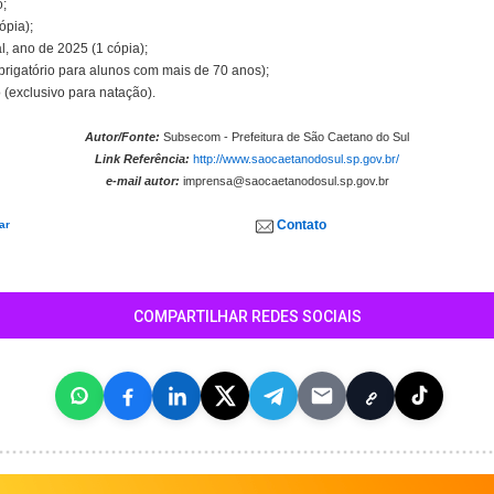
o;
ópia);
, ano de 2025 (1 cópia);
brigatório para alunos com mais de 70 anos);
(exclusivo para natação).
Autor/Fonte:
Subsecom - Prefeitura de São Caetano do Sul
Link Referência:
http://www.saocaetanodosul.sp.gov.br/
e-mail autor:
imprensa@saocaetanodosul.sp.gov.br
Contato
ar
COMPARTILHAR REDES SOCIAIS