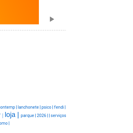
contemp |
lanchonete |
psico |
fendi |
loja |
/ |
parque |
2026 |
|
serviços
omo |