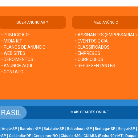
QUER ANUNCIAR ?
MEU ANÚNCIO
• PUBLICIDADE
• ASSINANTES (EMPRESARIAL)
• MÍDIA KIT
• EVENTOS E CIA
• PLANOS DE ANÚNCIO
• CLASSIFICADOS
• WEB SITES
• EMPREGOS
• DEPOIMENTOS
• CURRÍCULOS
• ANUNCIE AQUI
• REPRESENTANTES
• CONTATO
MAIS CIDADES ONLINE
|
Arujá-SP
|
Barretos-SP
|
Batatais-SP
|
Bebedouro-SP
|
Bertioga-SP
|
Birigui-SP
|
-SP
|
Ceilândia-DF
|
Cerejeiras-RO
|
Cláudio-MG
|
CUIABÁ (Pedra 90)-MT
|
Duque 