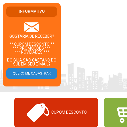
INFORMATIVO
GOSTARIA DE RECEBER?
** CUPOM DESCONTO **
*** PROMOÇÕES ***
*** NOVIDADES ***
DO GUIA SÃO CAETANO DO
SUL EM SEU E-MAIL?
CUPOM DESCONTO