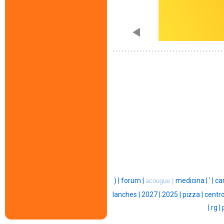
) |
forum |
medicina |
' |
car
acougue |
lanches |
2027 |
2025 |
pizza |
centro
|
rg |