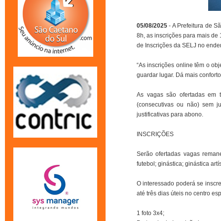
05/08/2025
- A Prefeitura de S
8h, as inscrições para mais d
de Inscrições da SELJ no endere
“As inscrições online têm o o
guardar lugar. Dá mais confort
As vagas são ofertadas em t
(consecutivas ou não) sem ju
justificativas para abono.
INSCRIÇÕES
Serão ofertadas vagas remane
futebol; ginástica; ginástica artí
O interessado poderá se inscr
até três dias úteis no centro e
1 foto 3x4;