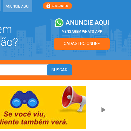
ANUNCIE AQUI
ANUNCIE AQUI
 em
MENSAGEM WHATS APP
ião?
CADASTRO ONLINE