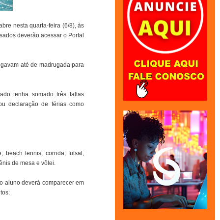
bre nesta quarta-feira (6/8), às
sados deverão acessar o Portal
chegavam até de madrugada para
ado tenha somado três faltas
 ou declaração de férias como
each tennis; corrida; futsal;
 tênis de mesa e vôlei.
, o aluno deverá comparecer em
tos: