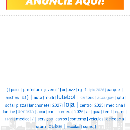
) |
psico |
prefeitura |
jovem |
' |
oi |
pizz |
rg |
1 |
parque |
|
iptu 2026 |
futebol |
ar) |
lanches |
auto |
multi |
cartório |
acougue |
iptu |
loja |
sofa |
pizza |
lanchonete |
2027 |
centro |
2025 |
medicina |
dentista |
lanche |
acai |
cart |
camera |
2026 |
ar |
guia |
fendi |
como |
/ |
medico |
serviços |
carros |
contemp |
veículos |
delegacia |
servi |
pulse |
forum |
escolas |
como, |