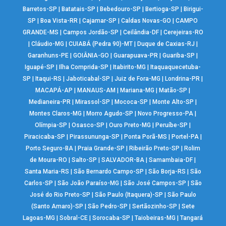
Barretos-SP
|
Batatais-SP
|
Bebedouro-SP
|
Bertioga-SP
|
Birigui-
SP
|
Boa Vista-RR
|
Cajamar-SP
|
Caldas Novas-GO
|
CAMPO
GRANDE-MS
|
Campos Jordão-SP
|
Ceilândia-DF
|
Cerejeiras-RO
|
Cláudio-MG
|
CUIABÁ (Pedra 90)-MT
|
Duque de Caxias-RJ
|
Garanhuns-PE
|
GOIÂNIA-GO
|
Guarapuava-PR
|
Guariba-SP
|
Iguapé-SP
|
Ilha Comprida-SP
|
Itabirito-MG
|
Itaquaquecetuba-
SP
|
Itaqui-RS
|
Jaboticabal-SP
|
Juiz de Fora-MG
|
Londrina-PR
|
MACAPÁ-AP
|
MANAUS-AM
|
Mariana-MG
|
Matão-SP
|
Medianeira-PR
|
Mirassol-SP
|
Mococa-SP
|
Monte Alto-SP
|
Montes Claros-MG
|
Morro Agudo-SP
|
Novo Progresso-PA
|
Olímpia-SP
|
Osasco-SP
|
Ouro Preto-MG
|
Peruíbe-SP
|
Piracicaba-SP
|
Pirassununga-SP
|
Ponta Porã-MS
|
Portel-PA
|
Porto Seguro-BA
|
Praia Grande-SP
|
Ribeirão Preto-SP
|
Rolim
de Moura-RO
|
Salto-SP
|
SALVADOR-BA
|
Samambaia-DF
|
Santa Maria-RS
|
São Bernardo Campo-SP
|
São Borja-RS
|
São
Carlos-SP
|
São João Paraíso-MG
|
São José Campos-SP
|
São
José do Rio Preto-SP
|
São Paulo (Itaquera)-SP
|
São Paulo
(Santo Amaro)-SP
|
São Pedro-SP
|
Sertãozinho-SP
|
Sete
Lagoas-MG
|
Sobral-CE
|
Sorocaba-SP
|
Taiobeiras-MG
|
Tangará