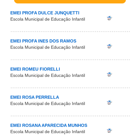
EMEI PROFA DULCE JUNQUETTI
Escola Municipal de Educação Infantil
EMEI PROFA INES DOS RAMOS
Escola Municipal de Educação Infantil
EMEI ROMEU FIORELLI
Escola Municipal de Educação Infantil
EMEI ROSA PERRELLA
Escola Municipal de Educação Infantil
EMEI ROSANA APARECIDA MUNHOS
Escola Municipal de Educação Infantil