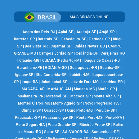
MAIS CIDADES ONLINE
Angra dos Reis-RJ
|
Apiaí-SP
|
Aracaju-SE
|
Arujá-SP
|
Barretos-SP
|
Batatais-SP
|
Bebedouro-SP
|
Bertioga-SP
|
Birigui-
SP
|
Boa Vista-RR
|
Cajamar-SP
|
Caldas Novas-GO
|
CAMPO
GRANDE-MS
|
Campos Jordão-SP
|
Ceilândia-DF
|
Cerejeiras-RO
|
Cláudio-MG
|
CUIABÁ (Pedra 90)-MT
|
Duque de Caxias-RJ
|
Garanhuns-PE
|
GOIÂNIA-GO
|
Guarapuava-PR
|
Guariba-SP
|
Iguapé-SP
|
Ilha Comprida-SP
|
Itabirito-MG
|
Itaquaquecetuba-
SP
|
Itaqui-RS
|
Jaboticabal-SP
|
Juiz de Fora-MG
|
Londrina-PR
|
MACAPÁ-AP
|
MANAUS-AM
|
Mariana-MG
|
Matão-SP
|
Medianeira-PR
|
Mirassol-SP
|
Mococa-SP
|
Monte Alto-SP
|
Montes Claros-MG
|
Morro Agudo-SP
|
Novo Progresso-PA
|
Olímpia-SP
|
Osasco-SP
|
Ouro Preto-MG
|
Peruíbe-SP
|
Piracicaba-SP
|
Pirassununga-SP
|
Ponta Porã-MS
|
Portel-PA
|
Porto Seguro-BA
|
Praia Grande-SP
|
Ribeirão Preto-SP
|
Rolim
de Moura-RO
|
Salto-SP
|
SALVADOR-BA
|
Samambaia-DF
|