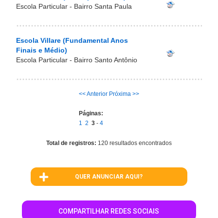
Escola Particular - Bairro Santa Paula
Escola Villare (Fundamental Anos
Finais e Médio)
Escola Particular - Bairro Santo Antônio
<< Anterior
Próxima >>
Páginas:
1
2
3
-
4
Total de registros:
120 resultados encontrados
QUER ANUNCIAR AQUI?
COMPARTILHAR REDES SOCIAIS