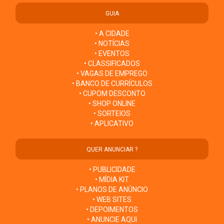
GUIA
• A CIDADE
• NOTÍCIAS
• EVENTOS
• CLASSIFICADOS
• VAGAS DE EMPREGO
• BANCO DE CURRÍCULOS
• CUPOM DESCONTO
• SHOP ONLINE
• SORTEIOS
• APLICATIVO
QUER ANUNCIAR ?
• PUBLICIDADE
• MÍDIA KIT
• PLANOS DE ANÚNCIO
• WEB SITES
• DEPOIMENTOS
• ANUNCIE AQUI