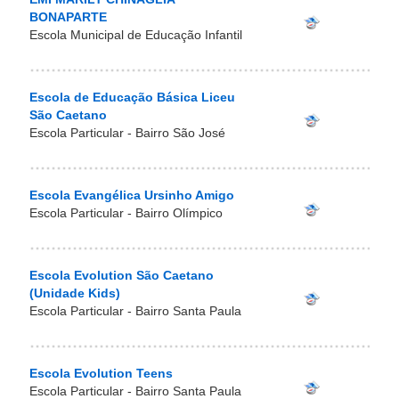
BONAPARTE
Escola Municipal de Educação Infantil
Escola de Educação Básica Liceu
São Caetano
Escola Particular - Bairro São José
Escola Evangélica Ursinho Amigo
Escola Particular - Bairro Olímpico
Escola Evolution São Caetano
(Unidade Kids)
Escola Particular - Bairro Santa Paula
Escola Evolution Teens
Escola Particular - Bairro Santa Paula