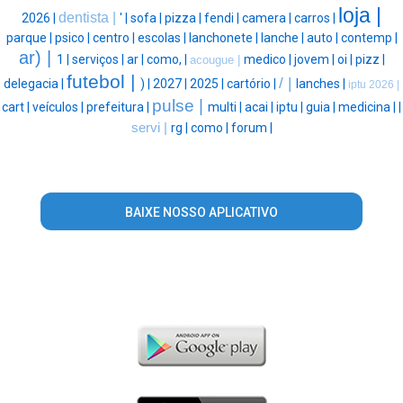
loja |
dentista |
2026 |
' |
sofa |
pizza |
fendi |
camera |
carros |
parque |
psico |
centro |
escolas |
lanchonete |
lanche |
auto |
contemp |
ar) |
1 |
serviços |
ar |
como, |
medico |
jovem |
oi |
pizz |
acougue |
futebol |
/ |
delegacia |
) |
2027 |
2025 |
cartório |
lanches |
iptu 2026 |
pulse |
cart |
veículos |
prefeitura |
multi |
acai |
iptu |
guia |
medicina |
|
servi |
rg |
como |
forum |
BAIXE NOSSO APLICATIVO