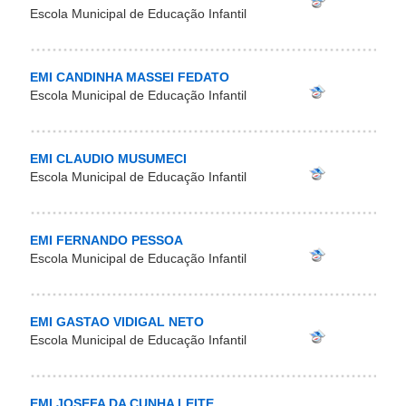
Escola Municipal de Educação Infantil
EMI CANDINHA MASSEI FEDATO
Escola Municipal de Educação Infantil
EMI CLAUDIO MUSUMECI
Escola Municipal de Educação Infantil
EMI FERNANDO PESSOA
Escola Municipal de Educação Infantil
EMI GASTAO VIDIGAL NETO
Escola Municipal de Educação Infantil
EMI JOSEFA DA CUNHA LEITE