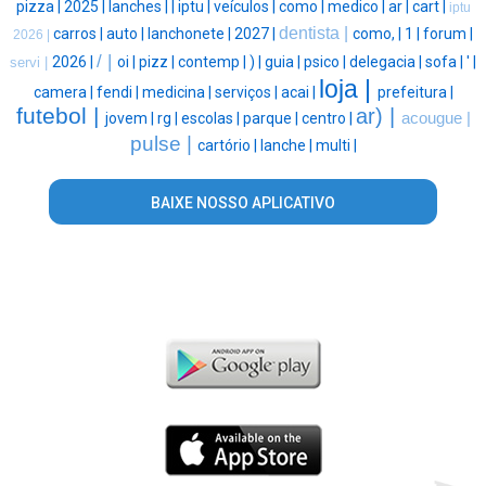
pizza |
2025 |
lanches |
|
iptu |
veículos |
como |
medico |
ar |
cart |
iptu
dentista |
carros |
auto |
lanchonete |
2027 |
como, |
1 |
forum |
2026 |
/ |
2026 |
oi |
pizz |
contemp |
) |
guia |
psico |
delegacia |
sofa |
' |
servi |
loja |
camera |
fendi |
medicina |
serviços |
acai |
prefeitura |
futebol |
ar) |
jovem |
rg |
escolas |
parque |
centro |
acougue |
pulse |
cartório |
lanche |
multi |
BAIXE NOSSO APLICATIVO