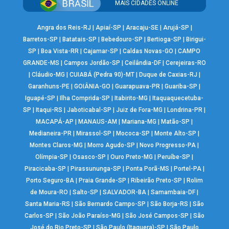
MAIS CIDADES ONLINE
Angra dos Reis-RJ
|
Apiaí-SP
|
Aracaju-SE
|
Arujá-SP
|
Barretos-SP
|
Batatais-SP
|
Bebedouro-SP
|
Bertioga-SP
|
Birigui-
SP
|
Boa Vista-RR
|
Cajamar-SP
|
Caldas Novas-GO
|
CAMPO
GRANDE-MS
|
Campos Jordão-SP
|
Ceilândia-DF
|
Cerejeiras-RO
|
Cláudio-MG
|
CUIABÁ (Pedra 90)-MT
|
Duque de Caxias-RJ
|
Garanhuns-PE
|
GOIÂNIA-GO
|
Guarapuava-PR
|
Guariba-SP
|
Iguapé-SP
|
Ilha Comprida-SP
|
Itabirito-MG
|
Itaquaquecetuba-
SP
|
Itaqui-RS
|
Jaboticabal-SP
|
Juiz de Fora-MG
|
Londrina-PR
|
MACAPÁ-AP
|
MANAUS-AM
|
Mariana-MG
|
Matão-SP
|
Medianeira-PR
|
Mirassol-SP
|
Mococa-SP
|
Monte Alto-SP
|
Montes Claros-MG
|
Morro Agudo-SP
|
Novo Progresso-PA
|
Olímpia-SP
|
Osasco-SP
|
Ouro Preto-MG
|
Peruíbe-SP
|
Piracicaba-SP
|
Pirassununga-SP
|
Ponta Porã-MS
|
Portel-PA
|
Porto Seguro-BA
|
Praia Grande-SP
|
Ribeirão Preto-SP
|
Rolim
de Moura-RO
|
Salto-SP
|
SALVADOR-BA
|
Samambaia-DF
|
Santa Maria-RS
|
São Bernardo Campo-SP
|
São Borja-RS
|
São
Carlos-SP
|
São João Paraíso-MG
|
São José Campos-SP
|
São
José do Rio Preto-SP
|
São Paulo (Itaquera)-SP
|
São Paulo