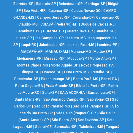
Barretos-SP
|
Batatais-SP
|
Bebedouro-SP
|
Bertioga-SP
|
Birigui-
SP
|
Boa Vista-RR
|
Cajamar-SP
|
Caldas Novas-GO
|
CAMPO
GRANDE-MS
|
Campos Jordão-SP
|
Ceilândia-DF
|
Cerejeiras-RO
|
Cláudio-MG
|
CUIABÁ (Pedra 90)-MT
|
Duque de Caxias-RJ
|
Garanhuns-PE
|
GOIÂNIA-GO
|
Guarapuava-PR
|
Guariba-SP
|
Iguapé-SP
|
Ilha Comprida-SP
|
Itabirito-MG
|
Itaquaquecetuba-
SP
|
Itaqui-RS
|
Jaboticabal-SP
|
Juiz de Fora-MG
|
Londrina-PR
|
MACAPÁ-AP
|
MANAUS-AM
|
Mariana-MG
|
Matão-SP
|
Medianeira-PR
|
Mirassol-SP
|
Mococa-SP
|
Monte Alto-SP
|
Montes Claros-MG
|
Morro Agudo-SP
|
Novo Progresso-PA
|
Olímpia-SP
|
Osasco-SP
|
Ouro Preto-MG
|
Peruíbe-SP
|
Piracicaba-SP
|
Pirassununga-SP
|
Ponta Porã-MS
|
Portel-PA
|
Porto Seguro-BA
|
Praia Grande-SP
|
Ribeirão Preto-SP
|
Rolim
de Moura-RO
|
Salto-SP
|
SALVADOR-BA
|
Samambaia-DF
|
Santa Maria-RS
|
São Bernardo Campo-SP
|
São Borja-RS
|
São
Carlos-SP
|
São João Paraíso-MG
|
São José Campos-SP
|
São
José do Rio Preto-SP
|
São Paulo (Itaquera)-SP
|
São Paulo
(Santo Amaro)-SP
|
São Pedro-SP
|
Sertãozinho-SP
|
Sete
Lagoas-MG
|
Sobral-CE
|
Sorocaba-SP
|
Taiobeiras-MG
|
Tangará