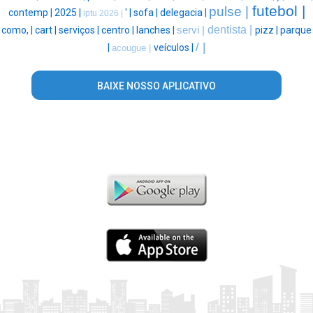
futebol |
pulse |
contemp |
2025 |
' |
sofa |
delegacia |
iptu 2026 |
dentista |
como, |
cart |
serviços |
centro |
lanches |
servi |
pizz |
parque
/ |
|
veículos |
acougue |
BAIXE NOSSO APLICATIVO