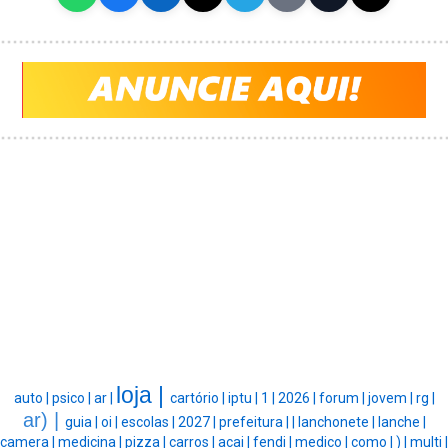
loja |
auto |
psico |
ar |
cartório |
iptu |
1 |
2026 |
forum |
jovem |
rg |
ar) |
guia |
oi |
escolas |
2027 |
prefeitura |
|
lanchonete |
lanche |
camera |
medicina |
pizza |
carros |
acai |
fendi |
medico |
como |
) |
multi |