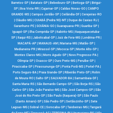
Barretos-SP
|
Batatais-SP
|
Bebedouro-SP
|
Bertioga-SP
|
Birigui-
SP
|
Boa Vista-RR
|
Cajamar-SP
|
Caldas Novas-GO
|
CAMPO
GRANDE-MS
|
Campos Jordão-SP
|
Ceilândia-DF
|
Cerejeiras-RO
|
Cláudio-MG
|
CUIABÁ (Pedra 90)-MT
|
Duque de Caxias-RJ
|
Garanhuns-PE
|
GOIÂNIA-GO
|
Guarapuava-PR
|
Guariba-SP
|
Iguapé-SP
|
Ilha Comprida-SP
|
Itabirito-MG
|
Itaquaquecetuba-
SP
|
Itaqui-RS
|
Jaboticabal-SP
|
Juiz de Fora-MG
|
Londrina-PR
|
MACAPÁ-AP
|
MANAUS-AM
|
Mariana-MG
|
Matão-SP
|
Medianeira-PR
|
Mirassol-SP
|
Mococa-SP
|
Monte Alto-SP
|
Montes Claros-MG
|
Morro Agudo-SP
|
Novo Progresso-PA
|
Olímpia-SP
|
Osasco-SP
|
Ouro Preto-MG
|
Peruíbe-SP
|
Piracicaba-SP
|
Pirassununga-SP
|
Ponta Porã-MS
|
Portel-PA
|
Porto Seguro-BA
|
Praia Grande-SP
|
Ribeirão Preto-SP
|
Rolim
de Moura-RO
|
Salto-SP
|
SALVADOR-BA
|
Samambaia-DF
|
Santa Maria-RS
|
São Bernardo Campo-SP
|
São Borja-RS
|
São
Carlos-SP
|
São João Paraíso-MG
|
São José Campos-SP
|
São
José do Rio Preto-SP
|
São Paulo (Itaquera)-SP
|
São Paulo
(Santo Amaro)-SP
|
São Pedro-SP
|
Sertãozinho-SP
|
Sete
Lagoas-MG
|
Sobral-CE
|
Sorocaba-SP
|
Taiobeiras-MG
|
Tangará