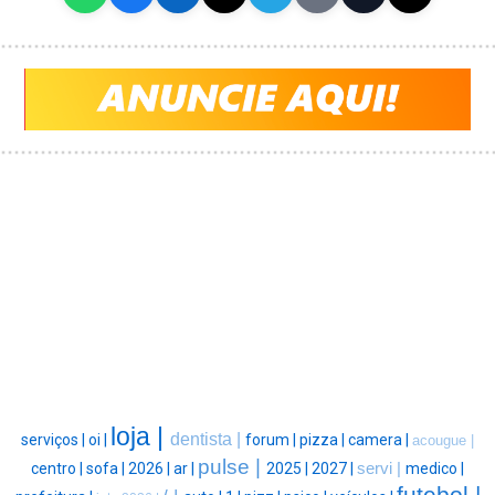
loja |
dentista |
serviços |
oi |
forum |
pizza |
camera |
acougue |
pulse |
centro |
sofa |
2026 |
ar |
2025 |
2027 |
servi |
medico |