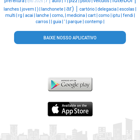
futebol |
/ |
prefeitura |
auto |
1 |
pizz |
psico |
veículos |
iptu 2026 |
ar) |
lanches |
jovem |
) |
lanchonete |
cartório |
delegacia |
escolas |
multi |
rg |
acai |
lanche |
como, |
medicina |
cart |
como |
iptu |
fendi |
carros |
|
guia |
' |
parque |
contemp |
BAIXE NOSSO APLICATIVO