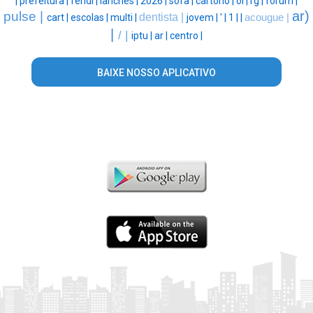
|
prefeitura |
fendi |
lanches |
2026 |
sofa |
cartório |
oi |
rg |
forum |
ar)
pulse |
dentista |
cart |
escolas |
multi |
jovem |
' |
1 |
|
acougue |
|
/ |
iptu |
ar |
centro |
BAIXE NOSSO APLICATIVO