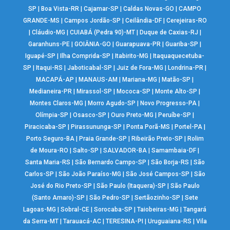
SP
|
Boa Vista-RR
|
Cajamar-SP
|
Caldas Novas-GO
|
CAMPO
GRANDE-MS
|
Campos Jordão-SP
|
Ceilândia-DF
|
Cerejeiras-RO
|
Cláudio-MG
|
CUIABÁ (Pedra 90)-MT
|
Duque de Caxias-RJ
|
Garanhuns-PE
|
GOIÂNIA-GO
|
Guarapuava-PR
|
Guariba-SP
|
Iguapé-SP
|
Ilha Comprida-SP
|
Itabirito-MG
|
Itaquaquecetuba-
SP
|
Itaqui-RS
|
Jaboticabal-SP
|
Juiz de Fora-MG
|
Londrina-PR
|
MACAPÁ-AP
|
MANAUS-AM
|
Mariana-MG
|
Matão-SP
|
Medianeira-PR
|
Mirassol-SP
|
Mococa-SP
|
Monte Alto-SP
|
Montes Claros-MG
|
Morro Agudo-SP
|
Novo Progresso-PA
|
Olímpia-SP
|
Osasco-SP
|
Ouro Preto-MG
|
Peruíbe-SP
|
Piracicaba-SP
|
Pirassununga-SP
|
Ponta Porã-MS
|
Portel-PA
|
Porto Seguro-BA
|
Praia Grande-SP
|
Ribeirão Preto-SP
|
Rolim
de Moura-RO
|
Salto-SP
|
SALVADOR-BA
|
Samambaia-DF
|
Santa Maria-RS
|
São Bernardo Campo-SP
|
São Borja-RS
|
São
Carlos-SP
|
São João Paraíso-MG
|
São José Campos-SP
|
São
José do Rio Preto-SP
|
São Paulo (Itaquera)-SP
|
São Paulo
(Santo Amaro)-SP
|
São Pedro-SP
|
Sertãozinho-SP
|
Sete
Lagoas-MG
|
Sobral-CE
|
Sorocaba-SP
|
Taiobeiras-MG
|
Tangará
da Serra-MT
|
Tarauacá-AC
|
TERESINA-PI
|
Uruguaiana-RS
|
Vila