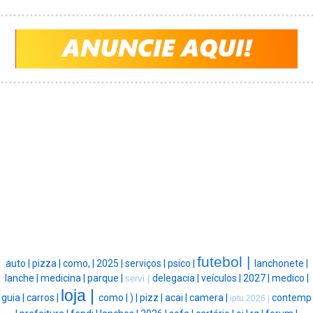
futebol |
auto |
pizza |
como, |
2025 |
serviços |
psico |
lanchonete |
lanche |
medicina |
parque |
delegacia |
veículos |
2027 |
medico |
servi |
loja |
guia |
carros |
como |
) |
pizz |
acai |
camera |
contemp
iptu 2026 |