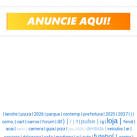
|
lanche |
pizza |
2026 |
parque |
contemp |
prefeitura |
2025 |
2027 |
) |
loja |
ar) |
pulse |
/ |
como, |
cart |
carros |
forum |
1 |
rg |
fendi |
dentista |
acai |
camera |
guia |
pizz |
veículos |
ar |
servi |
iptu 2026 |
futebol |