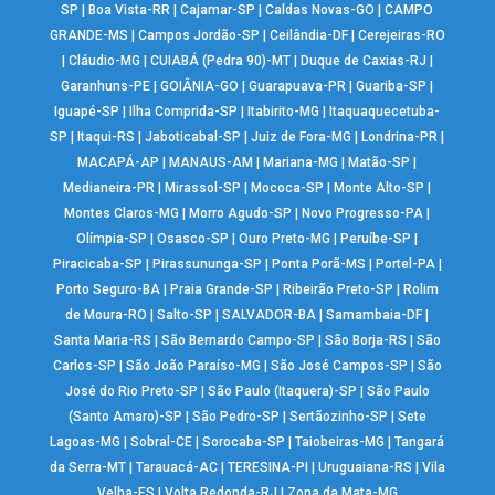
SP
|
Boa Vista-RR
|
Cajamar-SP
|
Caldas Novas-GO
|
CAMPO
GRANDE-MS
|
Campos Jordão-SP
|
Ceilândia-DF
|
Cerejeiras-RO
|
Cláudio-MG
|
CUIABÁ (Pedra 90)-MT
|
Duque de Caxias-RJ
|
Garanhuns-PE
|
GOIÂNIA-GO
|
Guarapuava-PR
|
Guariba-SP
|
Iguapé-SP
|
Ilha Comprida-SP
|
Itabirito-MG
|
Itaquaquecetuba-
SP
|
Itaqui-RS
|
Jaboticabal-SP
|
Juiz de Fora-MG
|
Londrina-PR
|
MACAPÁ-AP
|
MANAUS-AM
|
Mariana-MG
|
Matão-SP
|
Medianeira-PR
|
Mirassol-SP
|
Mococa-SP
|
Monte Alto-SP
|
Montes Claros-MG
|
Morro Agudo-SP
|
Novo Progresso-PA
|
Olímpia-SP
|
Osasco-SP
|
Ouro Preto-MG
|
Peruíbe-SP
|
Piracicaba-SP
|
Pirassununga-SP
|
Ponta Porã-MS
|
Portel-PA
|
Porto Seguro-BA
|
Praia Grande-SP
|
Ribeirão Preto-SP
|
Rolim
de Moura-RO
|
Salto-SP
|
SALVADOR-BA
|
Samambaia-DF
|
Santa Maria-RS
|
São Bernardo Campo-SP
|
São Borja-RS
|
São
Carlos-SP
|
São João Paraíso-MG
|
São José Campos-SP
|
São
José do Rio Preto-SP
|
São Paulo (Itaquera)-SP
|
São Paulo
(Santo Amaro)-SP
|
São Pedro-SP
|
Sertãozinho-SP
|
Sete
Lagoas-MG
|
Sobral-CE
|
Sorocaba-SP
|
Taiobeiras-MG
|
Tangará
da Serra-MT
|
Tarauacá-AC
|
TERESINA-PI
|
Uruguaiana-RS
|
Vila
Velha-ES
|
Volta Redonda-RJ
|
Zona da Mata-MG