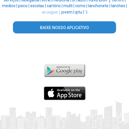
serviços |
delegacia |
sofa |
medicina |
oi |
auto |
centro |
medico |
psico |
escolas |
cartório |
multi |
como |
lanchonete |
lanches |
acougue |
jovem |
iptu |
' |
BAIXE NOSSO APLICATIVO