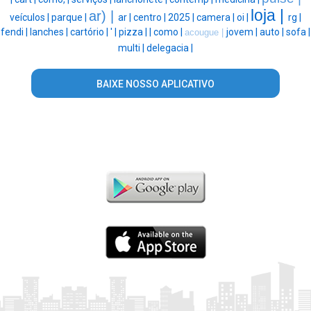
loja |
ar) |
veículos |
parque |
ar |
centro |
2025 |
camera |
oi |
rg |
fendi |
lanches |
cartório |
' |
pizza |
|
como |
jovem |
auto |
sofa |
acougue |
multi |
delegacia |
BAIXE NOSSO APLICATIVO