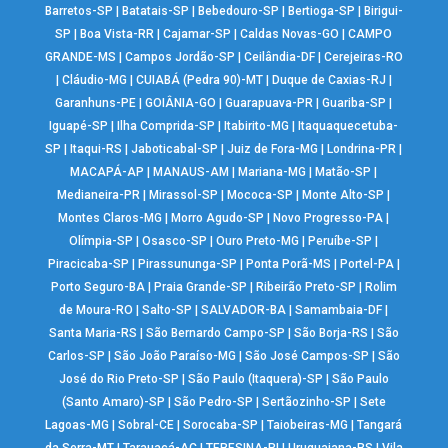
Barretos-SP
|
Batatais-SP
|
Bebedouro-SP
|
Bertioga-SP
|
Birigui-
SP
|
Boa Vista-RR
|
Cajamar-SP
|
Caldas Novas-GO
|
CAMPO
GRANDE-MS
|
Campos Jordão-SP
|
Ceilândia-DF
|
Cerejeiras-RO
|
Cláudio-MG
|
CUIABÁ (Pedra 90)-MT
|
Duque de Caxias-RJ
|
Garanhuns-PE
|
GOIÂNIA-GO
|
Guarapuava-PR
|
Guariba-SP
|
Iguapé-SP
|
Ilha Comprida-SP
|
Itabirito-MG
|
Itaquaquecetuba-
SP
|
Itaqui-RS
|
Jaboticabal-SP
|
Juiz de Fora-MG
|
Londrina-PR
|
MACAPÁ-AP
|
MANAUS-AM
|
Mariana-MG
|
Matão-SP
|
Medianeira-PR
|
Mirassol-SP
|
Mococa-SP
|
Monte Alto-SP
|
Montes Claros-MG
|
Morro Agudo-SP
|
Novo Progresso-PA
|
Olímpia-SP
|
Osasco-SP
|
Ouro Preto-MG
|
Peruíbe-SP
|
Piracicaba-SP
|
Pirassununga-SP
|
Ponta Porã-MS
|
Portel-PA
|
Porto Seguro-BA
|
Praia Grande-SP
|
Ribeirão Preto-SP
|
Rolim
de Moura-RO
|
Salto-SP
|
SALVADOR-BA
|
Samambaia-DF
|
Santa Maria-RS
|
São Bernardo Campo-SP
|
São Borja-RS
|
São
Carlos-SP
|
São João Paraíso-MG
|
São José Campos-SP
|
São
José do Rio Preto-SP
|
São Paulo (Itaquera)-SP
|
São Paulo
(Santo Amaro)-SP
|
São Pedro-SP
|
Sertãozinho-SP
|
Sete
Lagoas-MG
|
Sobral-CE
|
Sorocaba-SP
|
Taiobeiras-MG
|
Tangará