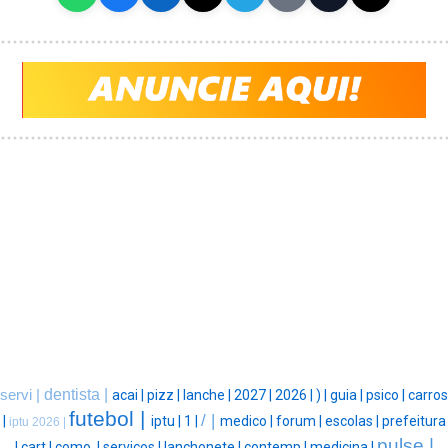
dentista |
servi |
acai |
pizz |
lanche |
2027 |
2026 |
) |
guia |
psico |
carros
futebol |
/ |
|
iptu |
1 |
medico |
forum |
escolas |
prefeitura
iptu 2026 |
pulse |
|
cart |
como, |
serviços |
lanchonete |
contemp |
medicina |