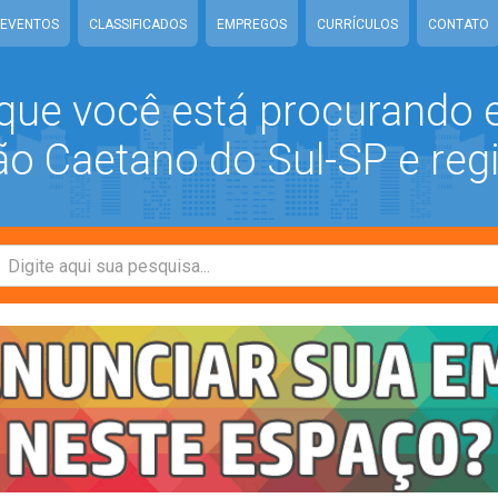
EVENTOS
CLASSIFICADOS
EMPREGOS
CURRÍCULOS
CONTATO
que você está procurando
 Caetano do Sul-SP e reg