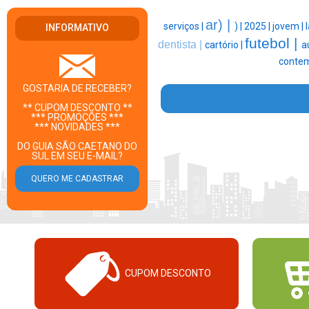
ar) |
serviços |
) |
2025 |
jovem |
INFORMATIVO
futebol |
dentista |
cartório |
a
contem
GOSTARIA DE RECEBER?
** CUPOM DESCONTO **
*** PROMOÇÕES ***
*** NOVIDADES ***
DO GUIA SÃO CAETANO DO
SUL EM SEU E-MAIL?
CUPOM DESCONTO