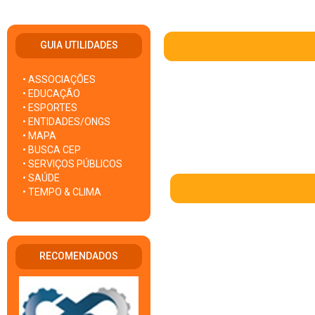
GUIA UTILIDADES
• ASSOCIAÇÕES
• EDUCAÇÃO
• ESPORTES
• ENTIDADES/ONGS
• MAPA
• BUSCA CEP
• SERVIÇOS PÚBLICOS
• SAÚDE
• TEMPO & CLIMA
RECOMENDADOS