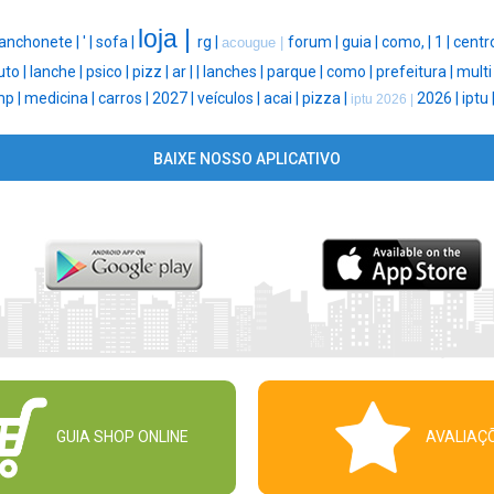
loja |
lanchonete |
' |
sofa |
rg |
forum |
guia |
como, |
1 |
centro
acougue |
uto |
lanche |
psico |
pizz |
ar |
|
lanches |
parque |
como |
prefeitura |
multi
p |
medicina |
carros |
2027 |
veículos |
acai |
pizza |
2026 |
iptu 
iptu 2026 |
BAIXE NOSSO APLICATIVO
GUIA SHOP ONLINE
AVALIAÇ