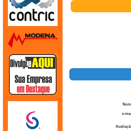
Nom
e-mai
Avaliaçã