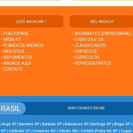
QUER ANUNCIAR ?
MEU ANÚNCIO
• PUBLICIDADE
• ASSINANTES (EMPRESARIAL)
• MÍDIA KIT
• EVENTOS E CIA
• PLANOS DE ANÚNCIO
• CLASSIFICADOS
• WEB SITES
• EMPREGOS
• DEPOIMENTOS
• CURRÍCULOS
• ANUNCIE AQUI
• REPRESENTANTES
• CONTATO
MAIS CIDADES ONLINE
|
Arujá-SP
|
Barretos-SP
|
Batatais-SP
|
Bebedouro-SP
|
Bertioga-SP
|
Birigui-SP
|
-SP
|
Ceilândia-DF
|
Cerejeiras-RO
|
Cláudio-MG
|
CUIABÁ (Pedra 90)-MT
|
Duque 