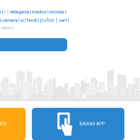
/ |
 |
delegacia |
medico |
escolas |
pulse |
 |
camera |
oi |
fendi |
cart |
|
servi |
ÕES
BAIXAR APP