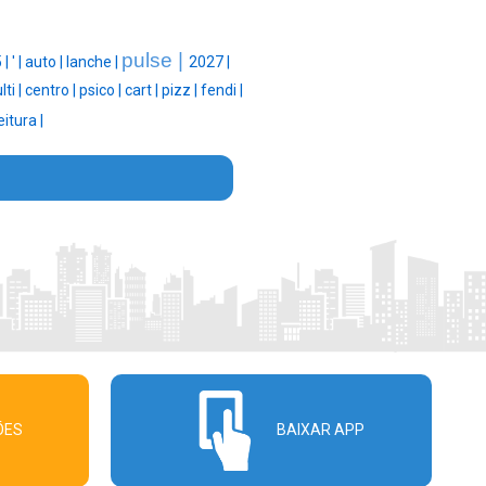
pulse |
 |
' |
auto |
lanche |
2027 |
ti |
centro |
psico |
cart |
pizz |
fendi |
itura |
ÕES
BAIXAR APP