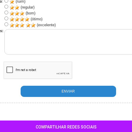
o
:
(ruim)
(regular)
(bom)
(ótimo)
(excelente)
s:
COMPARTILHAR REDES SOCIAIS