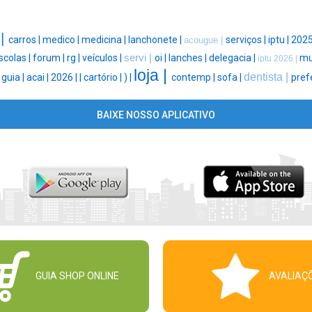
 |
carros |
medico |
medicina |
lanchonete |
serviços |
iptu |
2025
acougue |
scolas |
forum |
rg |
veículos |
servi |
oi |
lanches |
delegacia |
mul
iptu 2026 |
loja |
|
dentista |
guia |
acai |
2026 |
|
cartório |
) |
contemp |
sofa |
prefe
BAIXE NOSSO APLICATIVO
GUIA SHOP ONLINE
AVALIAÇ