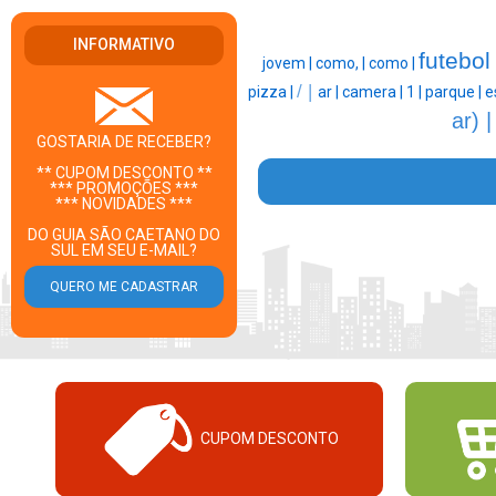
INFORMATIVO
futebol
jovem |
como, |
como |
/ |
pizza |
ar |
camera |
1 |
parque |
e
ar) 
GOSTARIA DE RECEBER?
** CUPOM DESCONTO **
*** PROMOÇÕES ***
*** NOVIDADES ***
DO GUIA SÃO CAETANO DO
SUL EM SEU E-MAIL?
CUPOM DESCONTO