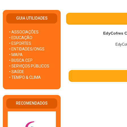
GUIA UTILIDADES
• ASSOCIAÇÕES
EdyCofres C
• EDUCAÇÃO
• ESPORTES
EdyCof
• ENTIDADES/ONGS
• MAPA
• BUSCA CEP
• SERVIÇOS PÚBLICOS
• SAÚDE
• TEMPO & CLIMA
RECOMENDADOS