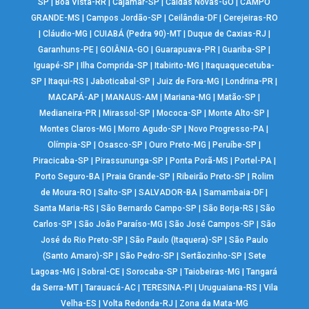
SP
|
Boa Vista-RR
|
Cajamar-SP
|
Caldas Novas-GO
|
CAMPO
GRANDE-MS
|
Campos Jordão-SP
|
Ceilândia-DF
|
Cerejeiras-RO
|
Cláudio-MG
|
CUIABÁ (Pedra 90)-MT
|
Duque de Caxias-RJ
|
Garanhuns-PE
|
GOIÂNIA-GO
|
Guarapuava-PR
|
Guariba-SP
|
Iguapé-SP
|
Ilha Comprida-SP
|
Itabirito-MG
|
Itaquaquecetuba-
SP
|
Itaqui-RS
|
Jaboticabal-SP
|
Juiz de Fora-MG
|
Londrina-PR
|
MACAPÁ-AP
|
MANAUS-AM
|
Mariana-MG
|
Matão-SP
|
Medianeira-PR
|
Mirassol-SP
|
Mococa-SP
|
Monte Alto-SP
|
Montes Claros-MG
|
Morro Agudo-SP
|
Novo Progresso-PA
|
Olímpia-SP
|
Osasco-SP
|
Ouro Preto-MG
|
Peruíbe-SP
|
Piracicaba-SP
|
Pirassununga-SP
|
Ponta Porã-MS
|
Portel-PA
|
Porto Seguro-BA
|
Praia Grande-SP
|
Ribeirão Preto-SP
|
Rolim
de Moura-RO
|
Salto-SP
|
SALVADOR-BA
|
Samambaia-DF
|
Santa Maria-RS
|
São Bernardo Campo-SP
|
São Borja-RS
|
São
Carlos-SP
|
São João Paraíso-MG
|
São José Campos-SP
|
São
José do Rio Preto-SP
|
São Paulo (Itaquera)-SP
|
São Paulo
(Santo Amaro)-SP
|
São Pedro-SP
|
Sertãozinho-SP
|
Sete
Lagoas-MG
|
Sobral-CE
|
Sorocaba-SP
|
Taiobeiras-MG
|
Tangará
da Serra-MT
|
Tarauacá-AC
|
TERESINA-PI
|
Uruguaiana-RS
|
Vila
Velha-ES
|
Volta Redonda-RJ
|
Zona da Mata-MG