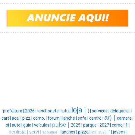
loja |
prefeitura |
2026 |
lanchonete |
iptu |
) |
serviços |
delegacia |
|
ar) |
cart |
acai |
pizz |
como, |
forum |
lanche |
sofa |
centro |
camera |
pulse |
oi |
auto |
guia |
veículos |
2025 |
parque |
2027 |
como |
1 |
dentista |
servi |
lanches |
pizza |
' |
jovem |
acougue |
iptu 2026 |