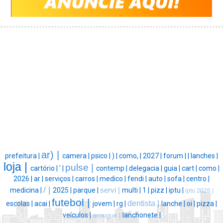
ar) |
prefeitura |
camera |
psico |
) |
como, |
2027 |
forum |
|
lanches |
loja |
pulse |
cartório |
' |
contemp |
delegacia |
guia |
cart |
como |
2026 |
ar |
serviços |
carros |
medico |
fendi |
auto |
sofa |
centro |
/ |
medicina |
2025 |
parque |
servi |
multi |
1 |
pizz |
iptu |
iptu 2026 |
futebol |
dentista |
escolas |
acai |
jovem |
rg |
lanche |
oi |
pizza |
veículos |
lanchonete |
acougue |