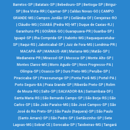
Barretos-SP
|
Batatais-SP
|
Bebedouro-SP
|
Bertioga-SP
|
Birigui-
SP
|
Boa Vista-RR
|
Cajamar-SP
|
Caldas Novas-GO
|
CAMPO
GRANDE-MS
|
Campos Jordão-SP
|
Ceilândia-DF
|
Cerejeiras-RO
|
Cláudio-MG
|
CUIABÁ (Pedra 90)-MT
|
Duque de Caxias-RJ
|
Garanhuns-PE
|
GOIÂNIA-GO
|
Guarapuava-PR
|
Guariba-SP
|
Iguapé-SP
|
Ilha Comprida-SP
|
Itabirito-MG
|
Itaquaquecetuba-
SP
|
Itaqui-RS
|
Jaboticabal-SP
|
Juiz de Fora-MG
|
Londrina-PR
|
MACAPÁ-AP
|
MANAUS-AM
|
Mariana-MG
|
Matão-SP
|
Medianeira-PR
|
Mirassol-SP
|
Mococa-SP
|
Monte Alto-SP
|
Montes Claros-MG
|
Morro Agudo-SP
|
Novo Progresso-PA
|
Olímpia-SP
|
Osasco-SP
|
Ouro Preto-MG
|
Peruíbe-SP
|
Piracicaba-SP
|
Pirassununga-SP
|
Ponta Porã-MS
|
Portel-PA
|
Porto Seguro-BA
|
Praia Grande-SP
|
Ribeirão Preto-SP
|
Rolim
de Moura-RO
|
Salto-SP
|
SALVADOR-BA
|
Samambaia-DF
|
Santa Maria-RS
|
São Bernardo Campo-SP
|
São Borja-RS
|
São
Carlos-SP
|
São João Paraíso-MG
|
São José Campos-SP
|
São
José do Rio Preto-SP
|
São Paulo (Itaquera)-SP
|
São Paulo
(Santo Amaro)-SP
|
São Pedro-SP
|
Sertãozinho-SP
|
Sete
Lagoas-MG
|
Sobral-CE
|
Sorocaba-SP
|
Taiobeiras-MG
|
Tangará