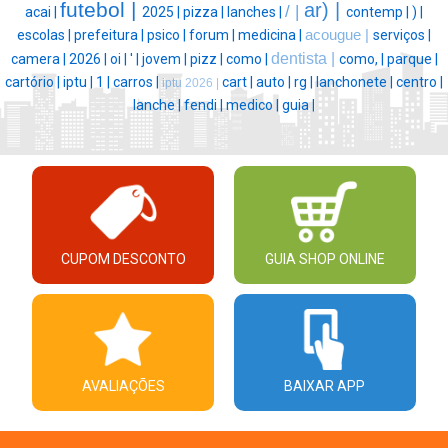
futebol |
ar) |
/ |
acai |
2025 |
pizza |
lanches |
contemp |
) |
escolas |
prefeitura |
psico |
forum |
medicina |
acougue |
serviços |
dentista |
camera |
2026 |
oi |
' |
jovem |
pizz |
como |
como, |
parque |
cartório |
iptu |
1 |
carros |
cart |
auto |
rg |
lanchonete |
centro |
iptu 2026 |
lanche |
fendi |
medico |
guia |
CUPOM DESCONTO
GUIA SHOP ONLINE
AVALIAÇÕES
BAIXAR APP