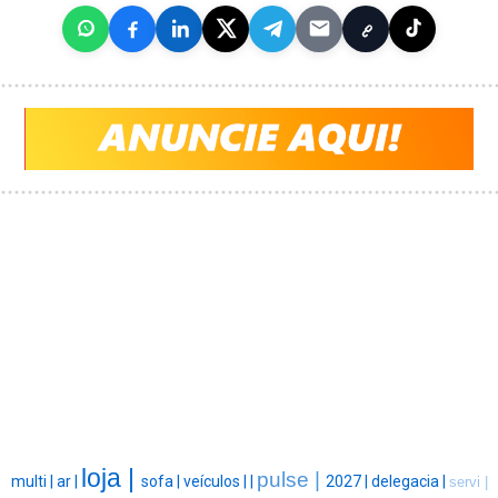
loja |
pulse |
multi |
ar |
sofa |
veículos |
|
2027 |
delegacia |
servi |