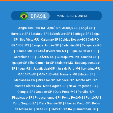
MAIS CIDADES ONLINE
Angra dos Reis-RJ
|
Apiaí-SP
|
Aracaju-SE
|
Arujá-SP
|
Barretos-SP
|
Batatais-SP
|
Bebedouro-SP
|
Bertioga-SP
|
Birigui-
SP
|
Boa Vista-RR
|
Cajamar-SP
|
Caldas Novas-GO
|
CAMPO
GRANDE-MS
|
Campos Jordão-SP
|
Ceilândia-DF
|
Cerejeiras-RO
|
Cláudio-MG
|
CUIABÁ (Pedra 90)-MT
|
Duque de Caxias-RJ
|
Garanhuns-PE
|
GOIÂNIA-GO
|
Guarapuava-PR
|
Guariba-SP
|
Iguapé-SP
|
Ilha Comprida-SP
|
Itabirito-MG
|
Itaquaquecetuba-
SP
|
Itaqui-RS
|
Jaboticabal-SP
|
Juiz de Fora-MG
|
Londrina-PR
|
MACAPÁ-AP
|
MANAUS-AM
|
Mariana-MG
|
Matão-SP
|
Medianeira-PR
|
Mirassol-SP
|
Mococa-SP
|
Monte Alto-SP
|
Montes Claros-MG
|
Morro Agudo-SP
|
Novo Progresso-PA
|
Olímpia-SP
|
Osasco-SP
|
Ouro Preto-MG
|
Peruíbe-SP
|
Piracicaba-SP
|
Pirassununga-SP
|
Ponta Porã-MS
|
Portel-PA
|
Porto Seguro-BA
|
Praia Grande-SP
|
Ribeirão Preto-SP
|
Rolim
de Moura-RO
|
Salto-SP
|
SALVADOR-BA
|
Samambaia-DF
|